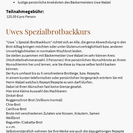
lustige persönliche Anekdoten des Bäckermeisters Uwe Walzel
Teilnahmegebühr:
125,00 € pro Person
Uwes Spezialbrotbackkurs
"Uwe´s Spezial-Brotbackkurs" richtet sich an Alle, die gerne Abwechslung in den
Brot-Alltag bringen möchten oder unter Glutenunverträglichkeit bzw. anderen
Unverträglichkeiten in normalem Mischbrot leiden.
Sie stellen zusammen mit Bäckermeister Uwe Walzel im sehr kleinen Kreis
(Höchstteilnehmeranzahl: 3 Personen) Ihre persönlichen Wunschbrote an Ihrem
Wunschtermin her und lernen, wie Sie diese zu Hause selber leicht backen
können.
Der Kurs umfasst bis zu 5
verschiedene Brotteige, bzw. Rezepte.
In einem kurzen telefonischen oder persönlichen Vorgespräch erörtern Sie mit
Herrn Walzel welche/s Rezept/Rezepte es sein darf/dürfen.
Dabei ist Ihren Wünschen fast keine Grenze gesetzt.
Hier eine kleine Auswahl des Machbaren:
Dinkel-Brot
Roggenschrot-Brot (Vollkorn/normal)
Chia-Brot
Canihua-Brot
Brote mit verschiedenen Zutaten wie Nüssen, Kräutern, Samen
Weißbrot
Baguette-/Ciabatta-Brot
u.v.m.
Selbstverständlich nehmen Sie Ihre Werke wie auch die dazugehörigen Rezepte