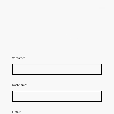
Brotbackkurse Walzel
Vorname
*
Nachname
*
E-Mail
*