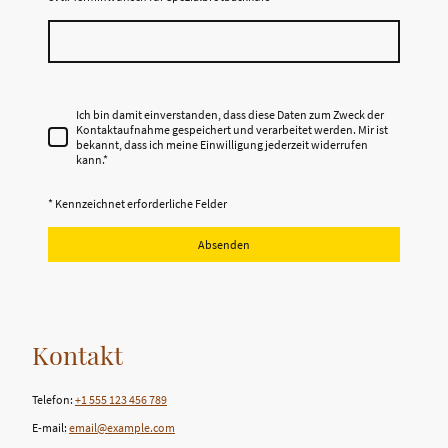
Ich bin damit einverstanden, dass diese Daten zum Zweck der
Kontaktaufnahme gespeichert und verarbeitet werden. Mir ist
bekannt, dass ich meine Einwilligung jederzeit widerrufen
kann.
*
* Kennzeichnet erforderliche Felder
Absenden
Kontakt
Telefon:
+1 555 123 456 789
E-mail:
email@example.com